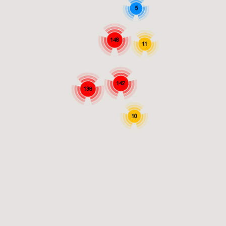
5
148
11
142
138
10