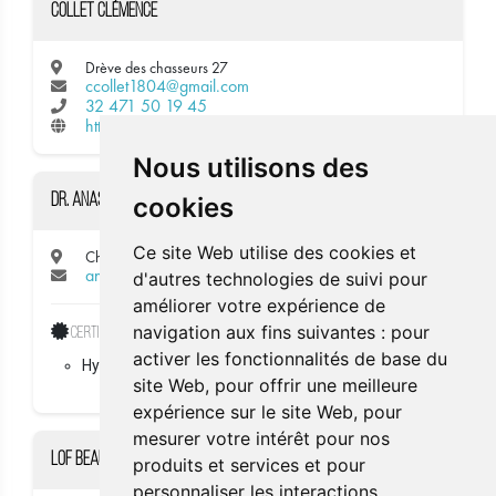
Collet Clémence
Drève des chasseurs 27
ccollet1804@gmail.com
32 471 50 19 45
https://clinico-waterloo.be/
Nous utilisons des
dr. Anastasia Mahvi - dermatologist
cookies
Ce site Web utilise des cookies et
Chaussée De Waterloo 1469
anastasia.mahvi@icloud.com
d'autres technologies de suivi pour
améliorer votre expérience de
navigation aux fins suivantes :
pour
Certificates
activer les fonctionnalités de base du
Hydrafacialist
site Web
,
pour offrir une meilleure
expérience sur le site Web
,
pour
mesurer votre intérêt pour nos
Lof Beauty Concept
produits et services et pour
personnaliser les interactions