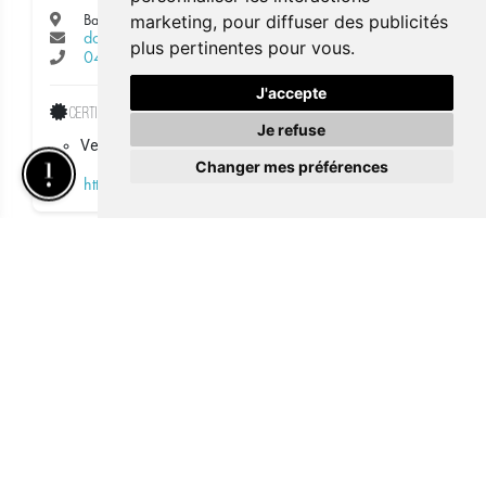
Basiliekstraat 21
marketing
,
pour diffuser des publicités
dorien.deville@gmail.com
plus pertinentes pour vous
.
0494 65 84 75
J'accepte
Certificates
Je refuse
Verified Provider
Changer mes préférences
https://www.lofbeautyconcept.be
AH Clinique Esthétique
Galgstraat 10
allan82_107@hotmail.com
32 484 62 93 07
https://ahesthetique.com/en/
Dag & Dauw