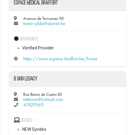
Espace médical Braffort
Avenue de Tervueren 95
tamer.yildiz@skynet.be
Certificates
Verified Provider
https://www.espace-braffort.be/home
B Skin Legacy
Rue Baron de Castro 85
tatitowe@hotmail.com
474295611
Devices
NEW Syndeo