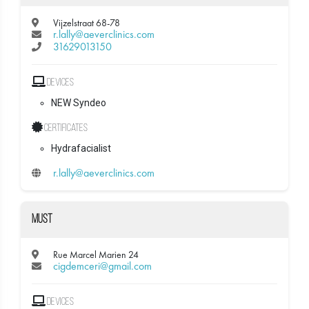
Vijzelstraat 68-78
r.lally@aeverclinics.com
31629013150
Devices
NEW Syndeo
Certificates
Hydrafacialist
r.lally@aeverclinics.com
Must
Rue Marcel Marien 24
cigdemceri@gmail.com
Devices