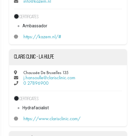
info@kazem.nl
Certificates
Ambassador
https://kazem.nl/#
Claris Clinic - La Hulpe
Chaussée De Bruxelles 135
j.hansoulle@clarisclinic.com
0 27896900
Certificates
Hydrafacialist
https://www.clarisclinic.com/