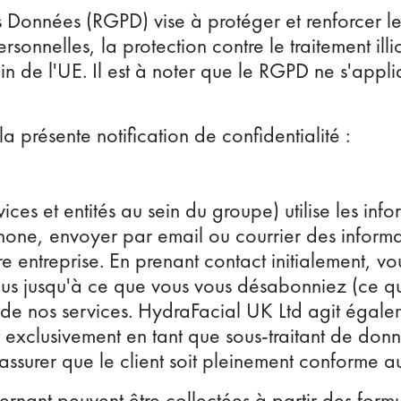
s Données (RGPD) vise à protéger et renforcer l
rsonnelles, la protection contre le traitement ill
in de l'UE. Il est à noter que le RGPD ne s'app
a présente notification de confidentialité :
ices et entités au sein du groupe) utilise les in
phone, envoyer par email ou courrier des inform
tre entreprise. En prenant contact initialement,
ous jusqu'à ce que vous vous désabonniez (ce q
de nos services. HydraFacial UK Ltd agit égalem
t exclusivement en tant que sous-traitant de don
s'assurer que le client soit pleinement conforme 
nant peuvent être collectées à partir des formu